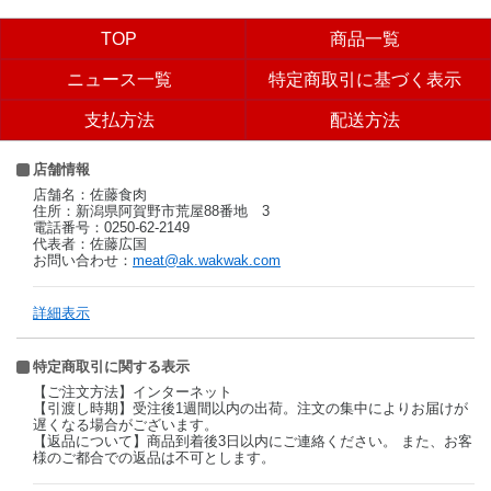
TOP
商品一覧
ニュース一覧
特定商取引に基づく表示
支払方法
配送方法
店舗情報
店舗名：佐藤食肉
住所：新潟県阿賀野市荒屋88番地 3
電話番号：0250-62-2149
代表者：佐藤広国
お問い合わせ：
meat@ak.wakwak.com
詳細表示
特定商取引に関する表示
【ご注文方法】インターネット
【引渡し時期】受注後1週間以内の出荷。注文の集中によりお届けが
遅くなる場合がございます。
【返品について】商品到着後3日以内にご連絡ください。 また、お客
様のご都合での返品は不可とします。