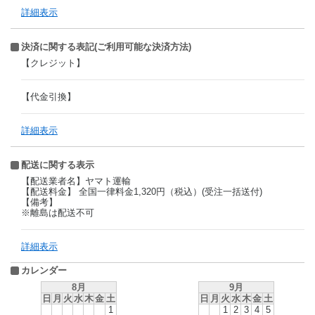
詳細表示
決済に関する表記(ご利用可能な決済方法)
【クレジット】
【代金引換】
詳細表示
配送に関する表示
【配送業者名】ヤマト運輸
【配送料金】 全国一律料金1,320円（税込）(受注一括送付)
【備考】
※離島は配送不可
詳細表示
カレンダー
8月
9月
日
月
火
水
木
金
土
日
月
火
水
木
金
土
1
1
2
3
4
5