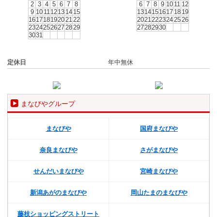
2
3
4
5
6
7
8
6
7
8
9
10
11
12
9
10
11
12
13
14
15
13
14
15
16
17
18
19
16
17
18
19
20
21
22
20
21
22
23
24
25
26
23
24
25
26
27
28
29
27
28
29
30
30
31
定休日
年中無休
まなびやグループ
まなびや
国府まなびや
奈良まなびや
さがまなびや
せんだいまなびや
宮崎まなびや
新潟あがのまなびや
岡山たまのまなびや
藤枝ショッピングストリート