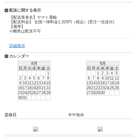
配送に関する表示
【配送業者名】ヤマト運輸
【配送料金】 全国一律料金1,320円（税込）(受注一括送付)
【備考】
※離島は配送不可
詳細表示
カレンダー
8月
9月
日
月
火
水
木
金
土
日
月
火
水
木
金
土
1
1
2
3
4
5
2
3
4
5
6
7
8
6
7
8
9
10
11
12
9
10
11
12
13
14
15
13
14
15
16
17
18
19
16
17
18
19
20
21
22
20
21
22
23
24
25
26
23
24
25
26
27
28
29
27
28
29
30
30
31
定休日
年中無休