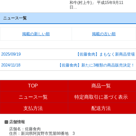
和牛(村上牛)」 平成15年9月11
日...
ニュース一覧
掲載の新しい順
掲載の古い順
2025/09/19
【佐藤食肉】まもなく新商品登場
2024/11/18
【佐藤食肉】新たに3種類の商品販売決定！
TOP
商品一覧
ニュース一覧
特定商取引に基づく表示
支払方法
配送方法
店舗情報
店舗名：佐藤食肉
住所：新潟県阿賀野市荒屋88番地 3