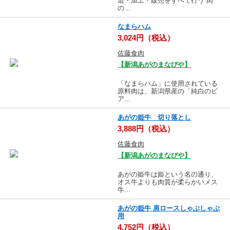
造・加工・販売をすべて行う”肉
の...
なまらハム
3,024円（税込）
佐藤食肉
【新潟あがのまなびや】
「なまらハム」に使用されている
原料肉は、新潟県産の「純白のビ
ア...
あがの姫牛 切り落とし
3,888円（税込）
佐藤食肉
【新潟あがのまなびや】
あがの姫牛は姫という名の通り、
オス牛よりも肉質が柔らかいメス
牛...
あがの姫牛 肩ロースしゃぶしゃぶ
用
4,752円（税込）