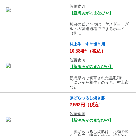
佐藤食肉
【新潟あがのまなびや】
純白のビアンカは、ヤスダヨーグ
ルトの製造過程でできるホエイ
（乳...
村上牛 すき焼き用
10,584円（税込）
佐藤食肉
【新潟あがのまなびや】
新潟県内で飼育された黒毛和牛
「にいがた和牛」のうち、村上市
など...
豚ばらつるし焼き豚
2,592円（税込）
佐藤食肉
【新潟あがのまなびや】
豚ばらつるし焼豚は、お肉の製