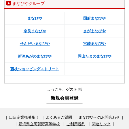
まなびやグループ
まなびや
国府まなびや
奈良まなびや
さがまなびや
せんだいまなびや
宮崎まなびや
新潟あがのまなびや
岡山たまのまなびや
藤枝ショッピングストリート
ようこそ、
ゲスト
様
新規会員登録
|
出店企業様募集！
|
よくあるご質問
|
まなびやへのお問合わせ
|
|
新潟県立阿賀野高等学校
|
ご利用規約
|
関連リンク
|