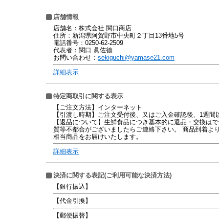
店舗情報
店舗名：株式会社 関口商店
住所：新潟県阿賀野市中央町２丁目13番地5号
電話番号：0250-62-2509
代表者：関口 眞佐德
お問い合わせ：
sekiguchi@yamase21.com
詳細表示
特定商取引に関する表示
【ご注文方法】インターネット
【引渡し時期】ご注文受付後、又はご入金確認後、1週間
【返品について】生鮮食品につき基本的に返品・交換はで
質等不都合がございましたらご連絡下さい。 商品到着よ
相当商品をお届けいたします。
詳細表示
決済に関する表記(ご利用可能な決済方法)
【銀行振込】
【代金引換】
【郵便振替】