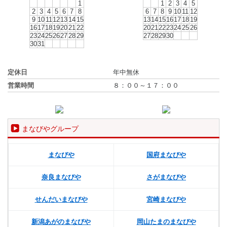
1
1
2
3
4
5
2
3
4
5
6
7
8
6
7
8
9
10
11
12
9
10
11
12
13
14
15
13
14
15
16
17
18
19
16
17
18
19
20
21
22
20
21
22
23
24
25
26
23
24
25
26
27
28
29
27
28
29
30
30
31
定休日
年中無休
営業時間
８：００～１７：００
まなびやグループ
まなびや
国府まなびや
奈良まなびや
さがまなびや
せんだいまなびや
宮崎まなびや
新潟あがのまなびや
岡山たまのまなびや