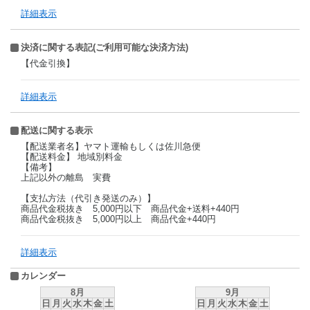
詳細表示
決済に関する表記(ご利用可能な決済方法)
【代金引換】
詳細表示
配送に関する表示
【配送業者名】ヤマト運輸もしくは佐川急便
【配送料金】 地域別料金
【備考】
上記以外の離島 実費
【支払方法（代引き発送のみ）】
商品代金税抜き 5,000円以下 商品代金+送料+440円
商品代金税抜き 5,000円以上 商品代金+440円
詳細表示
カレンダー
8月
9月
日
月
火
水
木
金
土
日
月
火
水
木
金
土