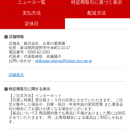
ニュース一覧
特定商取引に基づく表示
支払方法
配送方法
定休日
店舗情報
店舗名：株式会社 お茶の紫香園
住所：新潟県阿賀野市中央町1-11-17
電話番号：0250-62-2261
代表者：代表取締役 佐藤陽子
お問い合わせ：
shikouen.eigyou@sirius.ocn.ne.jp
詳細表示
特定商取引に関する表示
【ご注文方法】インターネット
【引渡し時期】受注後２～３日の出荷とさせていただきます。 ご注
文が集中した場合や、日曜・祝日・年末年始の変則営業 また運送会
社の都合にてお届けが遅くなる場合がございます。
【返品について】商品開封後でも商品に不備がありました際には対応
させていただきます。 尚、お客様都合による返品はご対応しかねま
す。