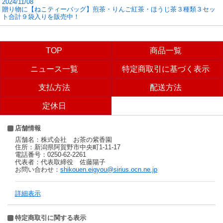
2024/11/08
贈り物に【ねこティーバッグ】煎茶・りんご紅茶・ほうじ茶３種類３セッ
ト合計９袋入りを販売中！
TOP
商品一覧
ニュース一覧
特定商取引に基づく表示
支払方法
配送方法
定休日
店舗情報
店舗名：株式会社 お茶の紫香園
住所：新潟県阿賀野市中央町1-11-17
電話番号：0250-62-2261
代表者：代表取締役 佐藤陽子
お問い合わせ：
shikouen.eigyou@sirius.ocn.ne.jp
詳細表示
特定商取引に関する表示