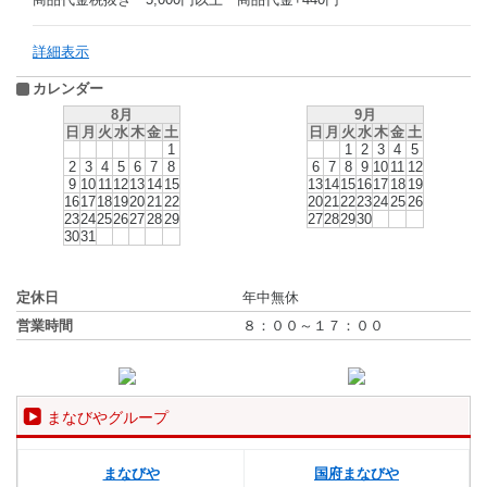
詳細表示
カレンダー
8月
9月
日
月
火
水
木
金
土
日
月
火
水
木
金
土
1
1
2
3
4
5
2
3
4
5
6
7
8
6
7
8
9
10
11
12
9
10
11
12
13
14
15
13
14
15
16
17
18
19
16
17
18
19
20
21
22
20
21
22
23
24
25
26
23
24
25
26
27
28
29
27
28
29
30
30
31
定休日
年中無休
営業時間
８：００～１７：００
まなびやグループ
まなびや
国府まなびや