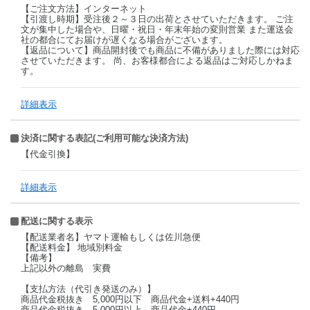
【ご注文方法】インターネット
【引渡し時期】受注後２～３日の出荷とさせていただきます。 ご注
文が集中した場合や、日曜・祝日・年末年始の変則営業 また運送会
社の都合にてお届けが遅くなる場合がございます。
【返品について】商品開封後でも商品に不備がありました際には対応
させていただきます。 尚、お客様都合による返品はご対応しかねま
す。
詳細表示
決済に関する表記(ご利用可能な決済方法)
【代金引換】
詳細表示
配送に関する表示
【配送業者名】ヤマト運輸もしくは佐川急便
【配送料金】 地域別料金
【備考】
上記以外の離島 実費
【支払方法（代引き発送のみ）】
商品代金税抜き 5,000円以下 商品代金+送料+440円
商品代金税抜き 5,000円以上 商品代金+440円