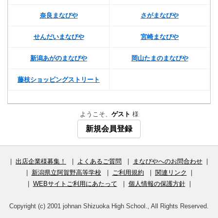
奈良まなびや
さがまなびや
せんだいまなびや
宮崎まなびや
新潟あがのまなびや
岡山たまのまなびや
藤枝ショッピングストリート
ようこそ、
ゲスト
様
新規会員登録
|
出店企業様募集！
|
よくあるご質問
|
まなびやへのお問合わせ
|
|
新潟県立阿賀野高等学校
|
ご利用規約
|
関連リンク
|
|
WEBサイトご利用にあたって
|
個人情報の保護方針
|
Copyright (c) 2001 johnan Shizuoka High School., All Rights Reserved.