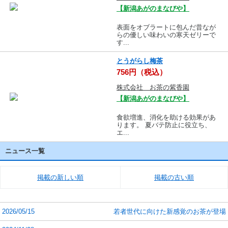
【新潟あがのまなびや】
表面をオブラートに包んだ昔なが
らの優しい味わいの寒天ゼリーで
す...
とうがらし梅茶
756円（税込）
株式会社 お茶の紫香園
【新潟あがのまなびや】
食欲増進、消化を助ける効果があ
ります。 夏バテ防止に役立ち、
エ...
ニュース一覧
掲載の新しい順
掲載の古い順
2026/05/15
若者世代に向けた新感覚のお茶が登場