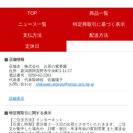
TOP
商品一覧
ニュース一覧
特定商取引に基づく表示
支払方法
配送方法
定休日
店舗情報
店舗名：株式会社 お茶の紫香園
住所：新潟県阿賀野市中央町1-11-17
電話番号：0250-62-2261
代表者：代表取締役 佐藤陽子
お問い合わせ：
shikouen.eigyou@sirius.ocn.ne.jp
詳細表示
特定商取引に関する表示
【ご注文方法】インターネット
【引渡し時期】受注後２～３日の出荷とさせていただきます。 ご注
文が集中した場合や、日曜・祝日・年末年始の変則営業 また運送会