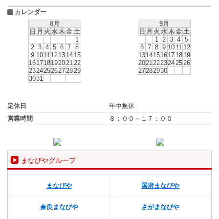
カレンダー
8月
9月
日
月
火
水
木
金
土
日
月
火
水
木
金
土
1
1
2
3
4
5
2
3
4
5
6
7
8
6
7
8
9
10
11
12
9
10
11
12
13
14
15
13
14
15
16
17
18
19
16
17
18
19
20
21
22
20
21
22
23
24
25
26
23
24
25
26
27
28
29
27
28
29
30
30
31
定休日
年中無休
営業時間
８：００～１７：００
まなびやグループ
まなびや
国府まなびや
奈良まなびや
さがまなびや