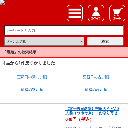
「麺類」の検索結果
商品から1件見つかりました
更新日の新しい順
更新日の古い順
価格の安い順
価格の高い順
【富士吉田名物】吉田のうどん3
人前（つゆ付き）｜お取り寄せ ｜
お取り寄せグルメ｜万能調味料｜
648円（税込）
一味｜
ロカタン（クリエイティブリゾー