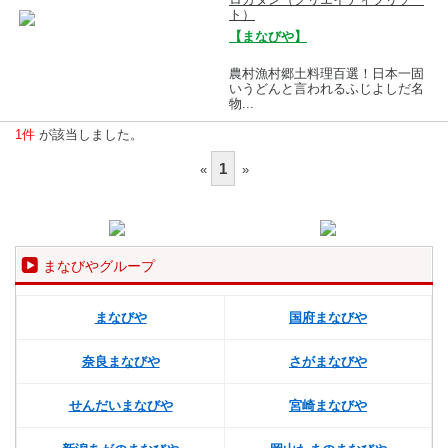
ト）
【まなびや】
農村漁村郷土料理百選！日本一固
いうどんと言われるふじよしだ名
物...
1件
が該当しました。
1
«
»
まなびやグループ
まなびや
国府まなびや
奈良まなびや
さがまなびや
せんだいまなびや
宮崎まなびや