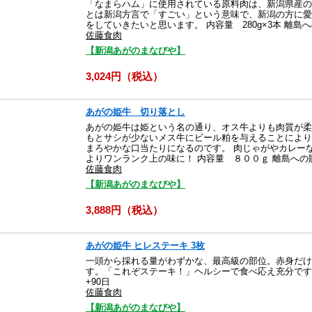
「なまらハム」に使用されている原料肉は、新潟県産の
とは新潟方言で「すごい」という意味で、新潟の方に愛
をしていきたいと思います。 内容量 280g×3本 離
佐藤食肉
【新潟あがのまなびや】
3,024円（税込）
あがの姫牛 切り落とし
あがの姫牛は姫という名の通り、オス牛よりも肉質が柔
もとサシが少ないメス牛にビール粕を与えることにより
まろやかな口当たりになるのです。 肉じゃがやカレー
よりワンランク上の味に！ 内容量 ８００ｇ 離島へ
佐藤食肉
【新潟あがのまなびや】
3,888円（税込）
あがの姫牛 ヒレステーキ 3枚
一頭から採れる量がわずかな、最高級の部位。赤身だけ
す。「これぞステーキ！」ヘルシーで食べ応え充分です。 内
+90日
佐藤食肉
【新潟あがのまなびや】