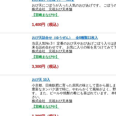
おび天にごぼうが入った人気のおびあげです。 ごぼう
株式会社 元祖おび天本舗
【宮崎まなびや】
1,400円（税込）
おび天詰合せ（ゆうぜん） 全8種類11枚入
当店人気No.3！ 定番のおび天やおびあげごぼう入り
来る詰め合わせです。 お気に入りの味を見つけてみて
株式会社 元祖おび天本舗
【宮崎まなびや】
3,300円（税込）
おび天 10入
小京都、日南飫肥に育った庶民の味として昔から親しま
豊富なタンパク源で特に、やわらかくて風味がよく、野
す。 また、ビールや焼酎の肴にも喜ばれています。 
さい。
株式会社 元祖おび天本舗
【宮崎まなびや】