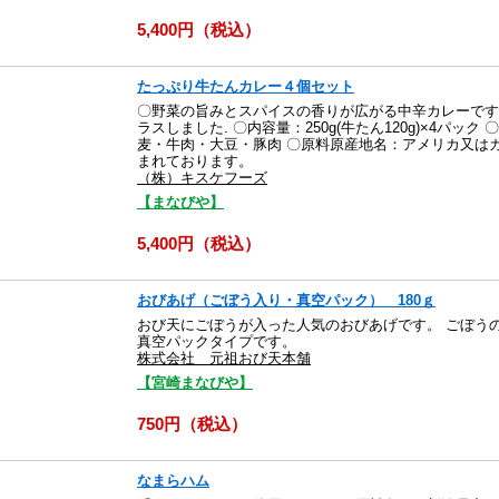
5,400円（税込）
たっぷり牛たんカレー４個セット
〇野菜の旨みとスパイスの香りが広がる中辛カレーです
ラスしました. 〇内容量：250g(牛たん120g)×4パッ
麦・牛肉・大豆・豚肉 〇原料原産地名：アメリカ又は
まれております。
（株）キスケフーズ
【まなびや】
5,400円（税込）
おびあげ（ごぼう入り・真空パック） 180ｇ
おび天にごぼうが入った人気のおびあげです。 ごぼう
真空パックタイプです。
株式会社 元祖おび天本舗
【宮崎まなびや】
750円（税込）
なまらハム