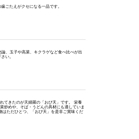
の歯ごたえがクセになる一品です。
は勿論、玉子や高菜、キクラゲなど食べ比べが出
下さい。
れてきたのが天婦羅の「おび天」です。 栄養
菜炒めや、そば・うどんの具材にも適していま
本物はただひとつ、「おび天」を是非ご賞味くだ