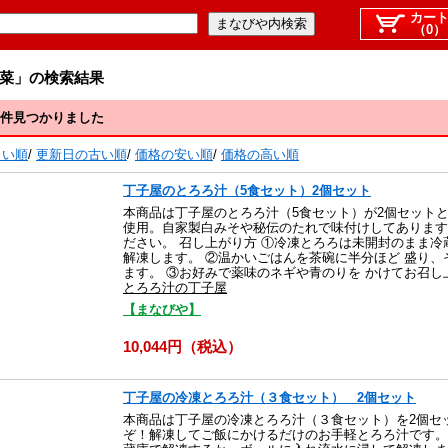
カー
（0）
菜」の検索結果
2件見つかりました
しい順
/
更新日の古い順
/
価格の安い順
/
価格の高い順
丁子屋のとろろ汁（5食セット）2個セット
本商品は丁子屋のとろろ汁（5食セット）が2個セットと
使用。自家製白みそや秘伝のたれで味付けしてあります
ださい。 召し上がり方 ①冷凍とろろは未開封のまま
解凍します。 ②温かいごはんを茶碗に半分ほど 盛り、
ます。 ③お好みで薬味のネギや青のりを かけてお召し
とろろ汁の丁子屋
【まなびや】
10,044円（税込）
丁子屋の冷凍とろろ汁（３食セット） 2個セット
本商品は丁子屋の冷凍とろろ汁（３食セット）を2個セ
ぞ！解凍してご飯にかけるだけのお手軽とろろ汁です。