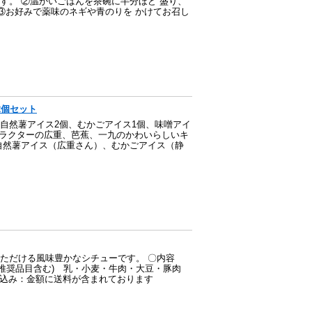
す。 ②温かいごはんを茶碗に半分ほど 盛り、
③お好みで薬味のネギや青のりを かけてお召し
2個セット
自然薯アイス2個、むかごアイス1個、味噌アイ
ャラクターの広重、芭蕉、一九のかわいらしいキ
自然薯アイス（広重さん）、むかごアイス（静
ただける風味豊かなシチューです。 〇内容
(表示推奨品目含む) 乳・小麦・牛肉・大豆・豚肉
料込み：金額に送料が含まれております