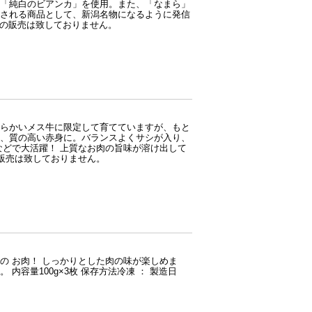
「純白のビアンカ」を使用。また、「なまら」
される商品として、新潟名物になるように発信
島への販売は致しておりません。
らかいメス牛に限定して育てていますが、もと
、質の高い赤身に。バランスよくサシが入り、
などで大活躍！ 上質なお肉の旨味が溶け出して
の販売は致しておりません。
の お肉！ しっかりとした肉の味が楽しめま
容量100g×3枚 保存方法冷凍 ： 製造日