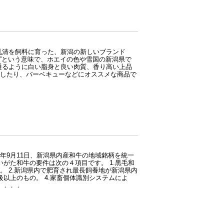
乳清を飼料に育った、新潟の新しいブランド
白”という意味で、ホエイの色や雪国の新潟県で
通るように白い脂身と良い肉質、香り高い上品
したり、バーベキューなどにオススメな商品で
5年9月11日、新潟県内産和牛の地域銘柄を統一
いがた和牛の要件は次の４項目です。 1.黒毛和
 2.新潟県内で肥育され最長飼養地が新潟県内
級以上のもの。 4.家畜個体識別システムによ
。．．．