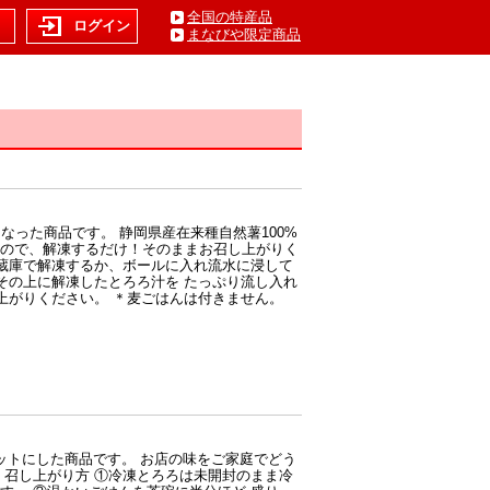
全国の特産品
ト
ログイン
まなびや限定商品
なった商品です。 静岡県産在来種自然薯100%
ので、解凍するだけ！そのままお召し上がりく
冷蔵庫で解凍するか、ボールに入れ流水に浸して
その上に解凍したとろろ汁を たっぷり流し入れ
上がりください。 ＊麦ごはんは付きません。
ットにした商品です。 お店の味をご家庭でどう
 召し上がり方 ①冷凍とろろは未開封のまま冷