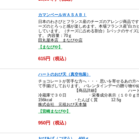
カマンベールＷＡＳＡＢＩ
日本のわさびとフランス産のチーズのアレンジ商品です
ーズのとろっと感が楽しめます。本場フランス産”白カ
しています。（チーズに占める割合）1パックのサイズ
す。 内容量：70ｇ
田丸屋本店 まなびや店
【まなびや】
615円（税込）
ハートのおび天（真空包装）
チョコレートが苦手な方へ・・・ 思いを寄せるあの方へ
て手揚げしております。 バレンタインデーの贈り物や
【商品詳細】 ハート型おび
冷蔵庫で３０日 ・栄養成分表示（１０
156kcal ・たんぱく質 12.5g 
株式会社 元祖おび天本舗
【宮崎まなびや】
950円（税込）
おびあげ（ごぼう） 400ｇ