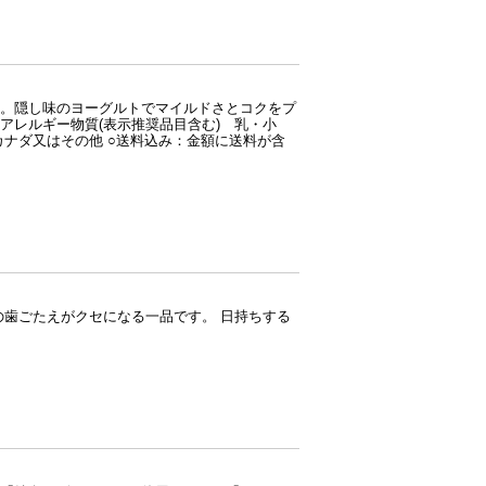
。隠し味のヨーグルトでマイルドさとコクをプ
ク 〇アレルギー物質(表示推奨品目含む) 乳・小
カナダ又はその他 ○送料込み：金額に送料が含
の歯ごたえがクセになる一品です。 日持ちする