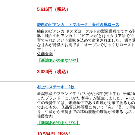
5,616円（税込）
純白のビアンカ トマホーク 骨付き豚ロース
純白のビアンカ ヤスダヨーグルトの製造過程でできる
豚！純白のビアンカ！！”ビアンカ”とはイタリア語で”
育てられたという意味を込めて命名されました。 透き
な甘みが特徴のお肉です！オーブンでじっくりロースト
す！．．．
佐藤食肉
【新潟あがのまなびや】
3,024円（税込）
村上牛ステーキ 2枚
新潟県産のブランド牛「にいがた和牛(村上牛)」 平成1
したブランド「にいがた 和牛」が誕生しました。 ● に
牛の去勢牛又は、未経産牛であり血統が明確であるもの。
であるもの。 3.品質規格等級において「A」「B」３等
り、生産から出荷までの移動履歴の確認が出来る もの
佐藤食肉
【新潟あがのまなびや】
10,584円（税込）