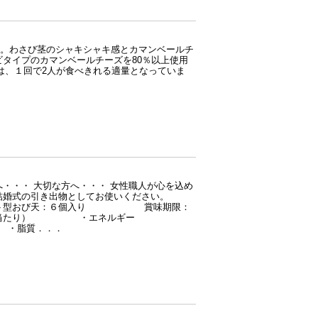
。わさび茎のシャキシャキ感とカマンベールチ
ビタイプのカマンベールチーズを80％以上使用
は、１回で2人が食べきれる適量となっていま
・・・ 大切な方へ・・・ 女性職人が心を込め
結婚式の引き出物としてお使いください。
天：６個入り 賞味期限：
０ｇ当たり） ・エネルギー
・脂質．．．