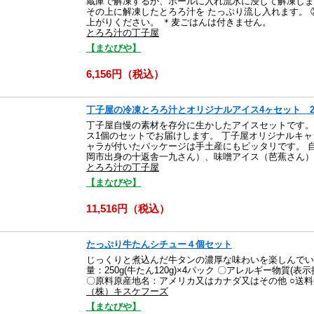
蔵庫で解凍するか、ボールに入れ流水に浸して解凍しま
その上に解凍したとろろ汁を たっぷり流し入れます。 
上がりください。 ＊麦ごはんは付きません。
とろろ汁の丁子屋
【まなびや】
6,156円（税込）
丁子屋の冷凍とろろ汁とオリジナルアイス4ヶセット 
丁子屋自慢の素材を存分に生かしたアイスセットです。
ス1個のセットでお届けします。 丁子屋オリジナルキ
ャラが付いたパッケージは手土産にもピッタリです。 
岡市出身の十返舎一九さん）、味噌アイス（芭蕉さん）
とろろ汁の丁子屋
【まなびや】
11,516円（税込）
たっぷり牛たんシチュー４個セット
じっくりと煮込んだ牛タンの濃厚な味わいを楽しんでい
量：250g(牛たん120g)×4パック 〇アレルギー物質
〇原料原産地名：アメリカ又はカナダ又はその他 ○送
（株）キスケフーズ
【まなびや】