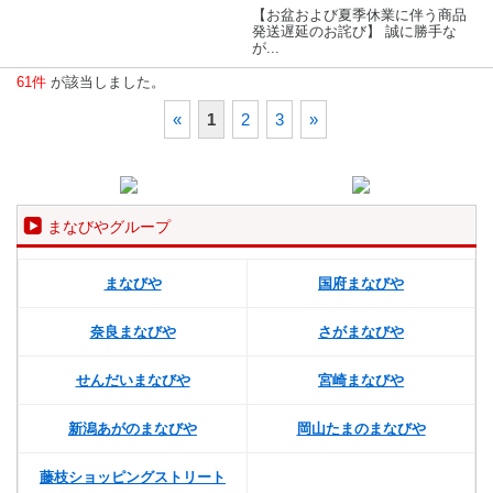
【お盆および夏季休業に伴う商品
発送遅延のお詫び】 誠に勝手な
が...
61件
が該当しました。
«
1
2
3
»
まなびやグループ
まなびや
国府まなびや
奈良まなびや
さがまなびや
せんだいまなびや
宮崎まなびや
新潟あがのまなびや
岡山たまのまなびや
藤枝ショッピングストリート