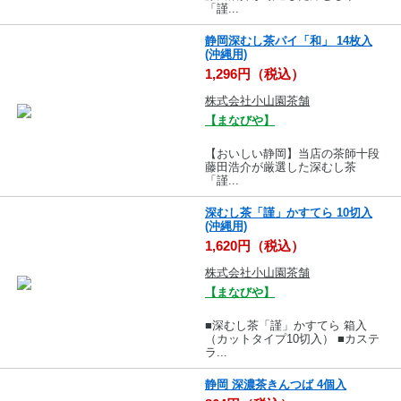
「謹...
静岡深むし茶パイ「和」 14枚入
(沖縄用)
1,296円（税込）
株式会社小山園茶舗
【まなびや】
【おいしい静岡】当店の茶師十段
藤田浩介が厳選した深むし茶
「謹...
深むし茶「謹」かすてら 10切入
(沖縄用)
1,620円（税込）
株式会社小山園茶舗
【まなびや】
■深むし茶「謹」かすてら 箱入
（カットタイプ10切入） ■カステ
ラ...
静岡 深濃茶きんつば 4個入