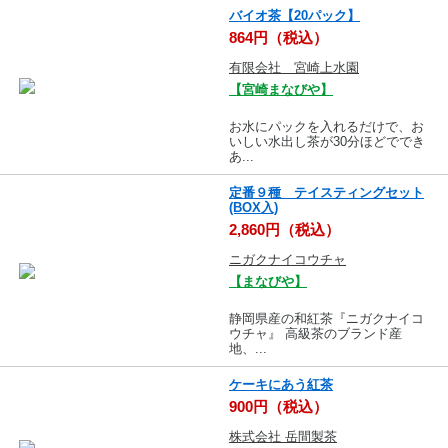
バイオ茶【20パック】
864円（税込）
有限会社 宮崎上水園
【宮崎まなびや】
お水にパックを入れるだけで、お
いしい水出し茶が30分ほどででき
あ...
定番９種 テイスティングセット
(BOX入)
2,860円（税込）
ニガクナイコウチャ
【まなびや】
静岡県産の和紅茶『ニガクナイコ
ウチャ』 高級茶のブランド産
地、...
ケーキにあう紅茶
900円（税込）
株式会社 岳間製茶