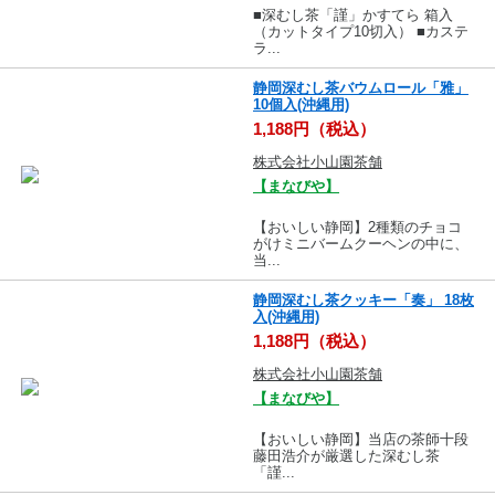
■深むし茶「謹」かすてら 箱入
（カットタイプ10切入） ■カステ
ラ...
静岡深むし茶バウムロール「雅」
10個入(沖縄用)
1,188円（税込）
株式会社小山園茶舗
【まなびや】
【おいしい静岡】2種類のチョコ
がけミニバームクーヘンの中に、
当...
静岡深むし茶クッキー「奏」 18枚
入(沖縄用)
1,188円（税込）
株式会社小山園茶舗
【まなびや】
【おいしい静岡】当店の茶師十段
藤田浩介が厳選した深むし茶
「謹...