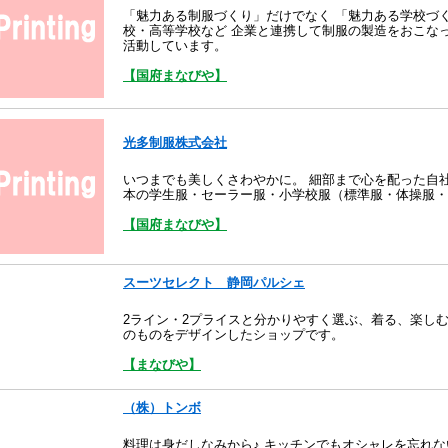
「魅力ある制服づくり」だけでなく 「魅力ある学校づ
校・高等学校など 企業と連携して制服の製造をおこな
活動しています。
【国府まなびや】
光多制服株式会社
いつまでも美しくさわやかに。 細部まで心を配った自社
本の学生服・セーラー服・小学校服（標準服・体操服・
【国府まなびや】
スーツセレクト 静岡パルシェ
2ライン・2プライスと分かりやすく選ぶ、着る、楽し
のものをデザインしたショップです。
【まなびや】
（株）トンボ
料理は身だしなみから♪ キッチンでもオシャレを忘れ