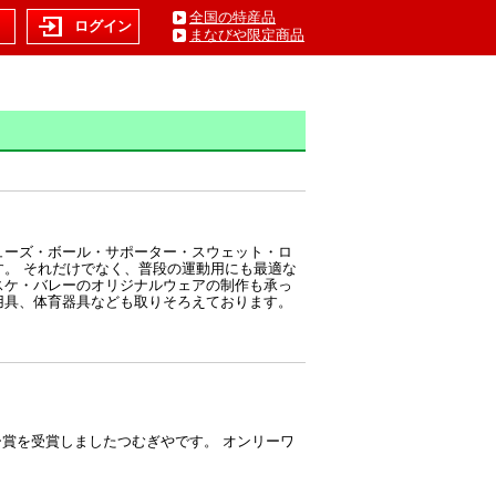
全国の特産品
ト
ログイン
まなびや限定商品
ューズ・ボール・サポーター・スウェット・ロ
す。 それだけでなく、普段の運動用にも最適な
スケ・バレーのオリジナルウェアの制作も承っ
用具、体育器具なども取りそろえております。
ー賞を受賞しましたつむぎやです。 オンリーワ